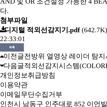
AND 및 OR 조건설정 가능한 4 
다.
첨부파일
디지털 적외선감지기.pdf
(642.7K
22:33:01
목록
이전글
전방위 열영상 레이더 탐지시스
다음글
적외선감지시스템(COLORIS 
개인정보취급방침
이용약관
이메일무단수집거부
인천시 남동구 인주대로 852 이언